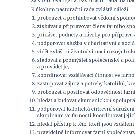
za šíření evangelia. Pastorační rada má n
K úkolům pastorační rady zvláště náleží:
probouzet a prohlubovat vědomí spoluodp
získávat a připravovat členy farního spo
přinášet podněty a návrhy pro přípravu a
podporovat službu v charitativní a sociá
vidět zvláštní životní situaci různých s
sledovat a promýšlet společenský a polit
a provádět je;
koordinovat vzdělávací činnost ve farnost
zastupovat zájmy a potřeby katolíků, kře
probouzet a posilovat odpovědnost farníh
hledat a budovat ekumenickou spolupráci
podporovat katolická církevní sdružení a 
skupinami ve farnosti koordinovat jejic
hledat přístup k těm, kteří jsou vzdáleni
pravidelně informovat farní společenstv