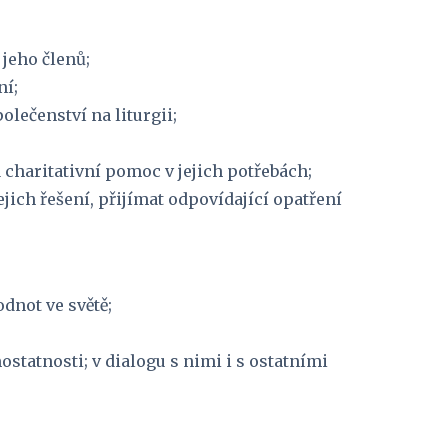
jeho členů;
ní;
lečenství na liturgii;
 charitativní pomoc v jejich potřebách;
ich řešení, přijímat odpovídající opatření 
dnot ve světě;
statnosti; v dialogu s nimi i s ostatními 