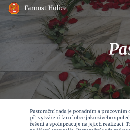
Farnost Holice
Sk
Pa
Pastorační rada je poradním a pracovním 
při vytváření farní obce jako živého společ
řešení a spolupracuje na jejich realizaci. 