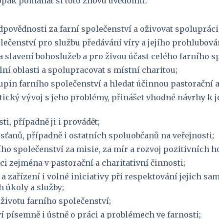
aopak pomáhat si toto znovu uvědomit.
ovědnosti za farní společenství a oživovat spolupráci 
lečenství pro službu předávání víry a jejího prohlubová
 slavení bohoslužeb a pro živou účast celého farního spo
lní oblasti a spolupracovat s místní charitou;
kupin farního společenství a hledat účinnou pastorační a
ický vývoj s jeho problémy, přinášet vhodné návrhy k jej
i, případně ji i provádět;
sťanů, případně i ostatních spoluobčanů na veřejnosti;
o společenství za misie, za mír a rozvoj pozitivních ho
 zejména v pastorační a charitativní činnosti;
zařízení i volné iniciativy při respektování jejich samo
h úkoly a služby;
 životu farního společenství;
í písemně i ústně o práci a problémech ve farnosti;