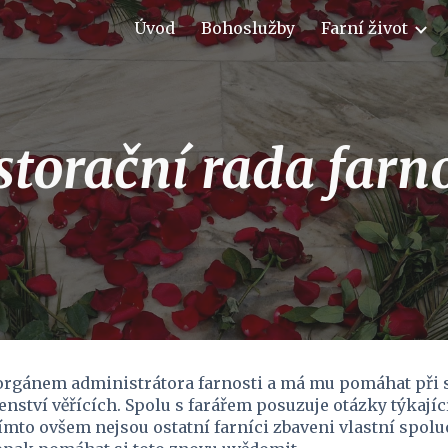
Úvod
Bohoslužby
Farní život
ip to main content
Skip to navigat
storační rada farno
orgánem administrátora farnosti a má mu pomáhat při s
enství věřících. Spolu s farářem posuzuje otázky týkající
Tímto ovšem nejsou ostatní farníci zbaveni vlastní spolu