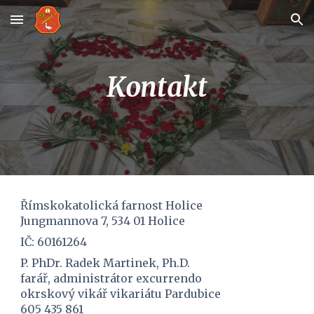
Skip to main content
Skip to navigation
Kontakt
Římskokatolická farnost Holice
Jungmannova 7, 534 01 Holice
IČ: 60161264
P. PhDr. Radek Martinek, Ph.D.
farář, administrátor 
excurrendo 
okrskový vikář vikariátu Pardubice 
605 435 861