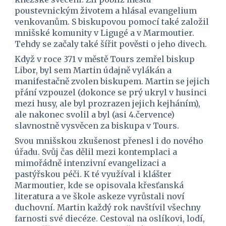
poustevnickým životem a hlásal evangelium 
venkovanům. S biskupovou pomocí také založil 
mnišské komunity v Ligugé a v Marmoutier. 
Tehdy se začaly také šířit pověsti o jeho divech.
Když v roce 371 v městě Tours zemřel biskup 
Libor, byl sem Martin údajně vylákán a 
manifestačně zvolen biskupem. Martin se jejich 
přání vzpouzel (dokonce se prý ukryl v husinci 
mezi husy, ale byl prozrazen jejich kejháním), 
ale nakonec svolil a byl (asi 4.července) 
slavnostně vysvěcen za biskupa v Tours.
Svou mnišskou zkušenost přenesl i do nového 
úřadu. Svůj čas dělil mezi kontemplaci a 
mimořádně intenzivní evangelizaci a 
pastýřskou péči. K té využíval i klášter 
Marmoutier, kde se opisovala křesťanská 
literatura a ve škole askeze vyrůstali noví 
duchovní. Martin každý rok navštívil všechny 
farnosti své diecéze. Cestoval na oslíkovi, lodí, 