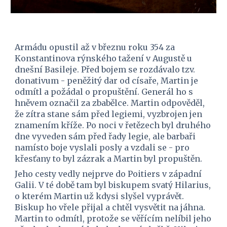
Armádu opustil až v březnu roku 354 za 
Konstantinova rýnského tažení v Augustě u 
dnešní Basileje. Před bojem se rozdávalo tzv. 
donativum - peněžitý dar od císaře, Martin je 
odmítl a požádal o propuštění. Generál ho s 
hněvem označil za zbabělce. Martin odpověděl, 
že zítra stane sám před legiemi, vyzbrojen jen 
znamením kříže. Po noci v řetězech byl druhého 
dne vyveden sám před řady legie, ale barbaři 
namísto boje vyslali posly a vzdali se - pro 
křesťany to byl zázrak a Martin byl propuštěn.
Jeho cesty vedly nejprve do Poitiers v západní 
Galii. V té době tam byl biskupem svatý Hilarius, 
o kterém Martin už kdysi slyšel vyprávět. 
Biskup ho vřele přijal a chtěl vysvětit na jáhna. 
Martin to odmítl, protože se věřícím nelíbil jeho 