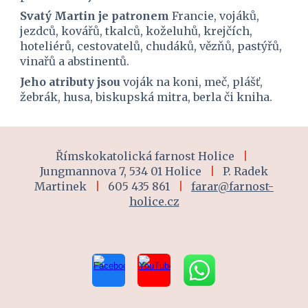
Svatý Martin je patronem 
Francie, vojáků, 
jezdců, kovářů, tkalců, koželuhů, krejčích, 
hoteliérů, cestovatelů, chudáků, vězňů, pastýřů, 
vinařů a abstinentů.
Jeho atributy jsou 
voják na koni, meč, plášť, 
žebrák, husa, biskupská mitra, berla či kniha.
Římskokatolická farnost Holice
|
Jungmannova 7, 534 01 Holice
|
P. Radek
Martinek
|
605 435 861
|
farar@farnost-
holice.cz