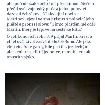
alespoň ubožáka ochránit před zimou. Mečem 
přeťal svůj vojenský plášť a jednu polovici 
daroval žebrákovi. Následující noci se 
Martinovi zjevil ve snu Kristus s polovicí jeho 
pláště a pronesl slova: "Tímto pláštěm mě oděl 
Martin, který je teprve na cestě ke křtu."
O velikonocích roku 339 přijal Martin křest a 
chtěl svůj život zasvětit službě Bohu. Ale jako 
člen císařské gardy, kde patřil k jezdeckým 
alaescolares, elitní jednotce, nemohl jen tak 
opustit vojsko.