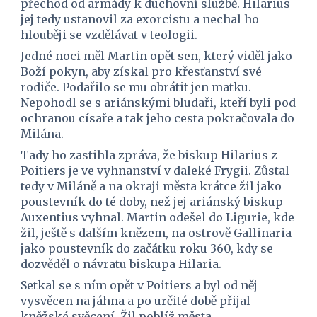
přechod od armády k duchovní službě. Hilarius 
jej tedy ustanovil za exorcistu a nechal ho 
hlouběji se vzdělávat v teologii.
Jedné noci měl Martin opět sen, který viděl jako 
Boží pokyn, aby získal pro křesťanství své 
rodiče. Podařilo se mu obrátit jen matku. 
Nepohodl se s ariánskými bludaři, kteří byli pod 
ochranou císaře a tak jeho cesta pokračovala do 
Milána.
Tady ho zastihla zpráva, že biskup Hilarius z 
Poitiers je ve vyhnanství v daleké Frygii. Zůstal 
tedy v Miláně a na okraji města krátce žil jako 
poustevník do té doby, než jej ariánský biskup 
Auxentius vyhnal. Martin odešel do Ligurie, kde 
žil, ještě s dalším knězem, na ostrově Gallinaria 
jako poustevník do začátku roku 360, kdy se 
dozvěděl o návratu biskupa Hilaria.
Setkal se s ním opět v Poitiers a byl od něj 
vysvěcen na jáhna a po určité době přijal 
kněžské svěcení. Žil poblíž města 