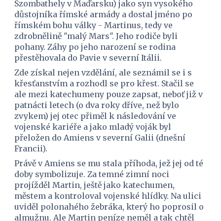
Szombathely v Maďarsku) jako syn vysokého 
důstojníka římské armády a dostal jméno po 
římském bohu války - Martinus, tedy ve 
zdrobnělině "malý Mars". Jeho rodiče byli 
pohany. Záhy po jeho narození se rodina 
přestěhovala do Pavie v severní Itálii.
Zde získal nejen vzdělání, ale seznámil se i s 
křesťanstvím a rozhodl se pro křest. Stačil se 
ale mezi katechumeny pouze zapsat, neboť již v 
patnácti letech (o dva roky dříve, než bylo 
zvykem) jej otec přiměl k následování ve 
vojenské kariéře a jako mladý voják byl 
přeložen do Amiens v severní Galii (dnešní 
Francii).
Právě v Amiens se mu stala příhoda, jež jej od té 
doby symbolizuje. Za temné zimní noci 
projížděl Martin, ještě jako katechumen, 
městem a kontroloval vojenské hlídky. Na ulici 
uviděl polonahého žebráka, který ho poprosil o 
almužnu. Ale Martin peníze neměl a tak chtěl 