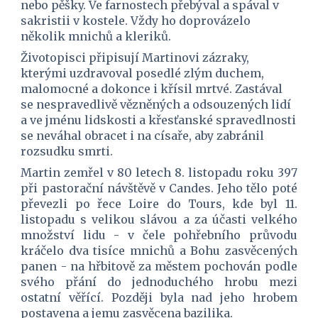
nebo pěšky. Ve farnostech přebýval a spával v 
sakristii v kostele. Vždy ho doprovázelo 
několik mnichů a kleriků.
Životopisci připisují Martinovi zázraky, 
kterými uzdravoval posedlé zlým duchem, 
malomocné a dokonce i křísil mrtvé. Zastával 
se nespravedlivě vězněných a odsouzených lidí 
a ve jménu lidskosti a křesťanské spravedlnosti 
se neváhal obracet i na císaře, aby zabránil 
rozsudku smrti.
Martin zemřel v 80 letech 8. listopadu roku 397
při pastorační návštěvě v Candes. Jeho tělo poté
převezli po řece Loire do Tours, kde byl 11.
listopadu s velikou slávou a za účasti velkého
množství lidu - v čele pohřebního průvodu
kráčelo dva tisíce mnichů a Bohu zasvěcených
panen - na hřbitově za městem pochován podle
svého přání do jednoduchého hrobu mezi
ostatní věřící. Později byla nad jeho hrobem
postavena a jemu zasvěcena bazilika.