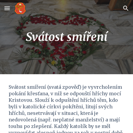
Skip to main content
Skip to navigation
Svátost smíření
Svátost smíření (svatá zpověď) je vyvrcholením 
pokání křesťana, v níž se odpouští hříchy mocí 
Kristovou. Slouží k odpuštění hříchů těm, kdo 
byli v katolické církvi pokřtěni, litují svých 
hříchů, nesetrvávají v situaci, která je 
nedovolená (např. neplatné manželství) a mají 
touhu po zlepšení. Každý katolík by se měl 
vyzpovídat alespoň jednou za rok v postní době 