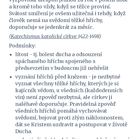
a kromě toho vždy, když se těžce proviní. 
Svátost smíření je ovšem užitečná i tehdy, když 
člověk nemá na svědomí těžké hříchy, 
doporučuje se jedenkrát za měsíc.
(
Katechismus katolické církve 
1422-1498)
Podmínky:
lítost - tj. bolest ducha a odsouzení 
spáchaného hříchu spojeného s 
předsevzetím v budoucnu již nehřešit
vyznání hříchů před knězem - je nezbytné 
vyznat všechny těžké hříchy, kterých je si 
kajícník vědom, u všedních (každodenních 
vin) není zpověď nezbytná, ale církev ji 
naléhavě doporučuje. Pravidelná zpověď 
všedních hříchů pomáhá vychovávat 
svědomí, bojovat proti zlým náklonnostem, 
dát se Kristem uzdravit a postupovat v životě 
Ducha.