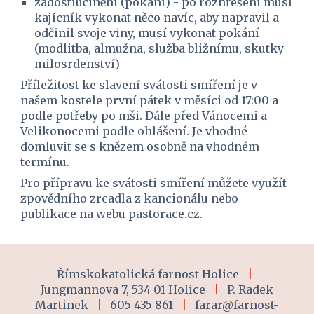
zadostiučinění (pokání) - po rozhřešení musí 
kajícník vykonat něco navíc, aby napravil a 
odčinil svoje viny, musí vykonat pokání 
(modlitba, almužna, služba bližnímu, skutky 
milosrdenství)
Příležitost ke slavení svátosti smíření je v 
našem kostele první pátek v měsíci od 17:00 a 
podle potřeby po mši. Dále před Vánocemi a 
Velikonocemi podle ohlášení. Je vhodné 
domluvit se s knězem osobně na vhodném 
termínu.
Pro přípravu ke svátosti smíření můžete využít 
zpovědního zrcadla z kancionálu nebo 
publikace na webu 
pastorace.cz
.
Římskokatolická farnost Holice
|
Jungmannova 7, 534 01 Holice
|
P. Radek
Martinek
|
605 435 861
|
farar@farnost-