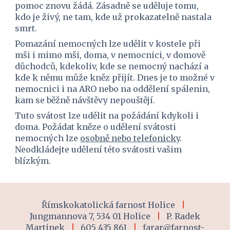
pomoc znovu žádá. Zásadně se uděluje tomu, 
kdo je živý, ne tam, kde už prokazatelně nastala 
smrt.
Pomazání nemocných lze udělit v kostele při 
mši i mimo mši, doma, v nemocnici, v domově 
důchodců, kdekoliv, kde se nemocný nachází a 
kde k němu může kněz přijít. Dnes je to možné v 
nemocnici i na ARO nebo na oddělení spálenin, 
kam se běžně návštěvy nepouštějí.
Tuto svátost lze udělit na požádání kdykoli i 
doma. Požádat kněze o udělení svátosti 
nemocných lze 
osobně nebo telefonicky
. 
Neodkládejte udělení této svátosti vašim 
blízkým.
Římskokatolická farnost Holice
|
Jungmannova 7, 534 01 Holice
|
P. Radek
Martinek
|
605 435 861
|
farar@farnost-