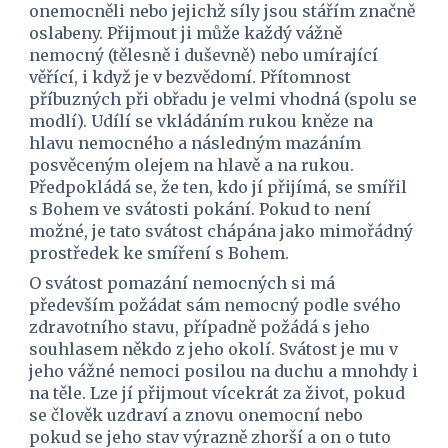
onemocněli nebo jejichž síly jsou stářím značně 
oslabeny. Přijmout ji může každý vážně 
nemocný (tělesně i duševně) nebo umírající 
věřící, i když je v bezvědomí. Přítomnost 
příbuzných při obřadu je velmi vhodná (spolu se 
modlí). Udílí se vkládáním rukou kněze na 
hlavu nemocného a následným mazáním 
posvěceným olejem na hlavě a na rukou. 
Předpokládá se, že ten, kdo jí přijímá, se smířil 
s Bohem ve svátosti pokání. Pokud to není 
možné, je tato svátost chápána jako mimořádný 
prostředek ke smíření s Bohem.
O svátost pomazání nemocných si má 
především požádat sám nemocný podle svého 
zdravotního stavu, případně požádá s jeho 
souhlasem někdo z jeho okolí. Svátost je mu v 
jeho vážné nemoci posilou na duchu a mnohdy i 
na těle. Lze jí přijmout vícekrát za život, pokud 
se člověk uzdraví a znovu onemocní nebo 
pokud se jeho stav výrazně zhorší a on o tuto 