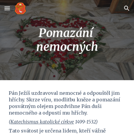
Skip to main content
Skip to navigation
Pomazání 
nemocných
Pán Ježíš uzdravoval nemocné a odpouštěl jim 
hříchy. Skrze víru, modlitbu kněze a pomazání 
posvátným olejem pozdvihne Pán duši 
nemocného a odpustí mu hříchy.
(
Katechismus katolické církve
 1499-1532)
Tato svátost je určena lidem, kteří vážně 