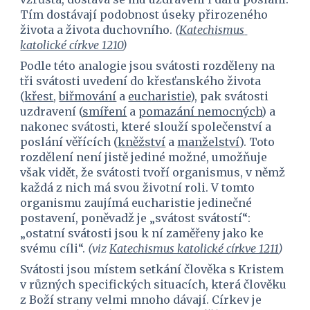
Tím dostávají podobnost úseky přirozeného 
života a života duchovního. 
(
Katechismus 
katolické církve 1210
)
Podle této analogie jsou svátosti rozděleny na 
tři svátosti uvedení do křesťanského života 
(
křest
, 
biřmování
 a 
eucharistie
), pak svátosti 
uzdravení (
smíření
 a 
pomazání nemocných
) a 
nakonec svátosti, které slouží společenství a 
poslání věřících (
kněžství
 a 
manželství
). Toto 
rozdělení není jistě jediné možné, umožňuje 
však vidět, že svátosti tvoří organismus, v němž 
každá z nich má svou životní roli. V tomto 
organismu zaujímá eucharistie jedinečné 
postavení, poněvadž je „svátost svátostí“: 
„ostatní svátosti jsou k ní zaměřeny jako ke 
svému cíli“. 
(viz 
Katechismus katolické církve 1211
)
Svátosti jsou místem setkání člověka s Kristem 
v různých specifických situacích, která člověku 
z Boží strany velmi mnoho dávají. Církev je 