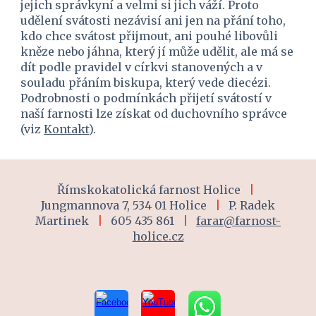
jejich správkyní a velmi si jich váží. Proto 
udělení svátosti nezávisí ani jen na přání toho, 
kdo chce svátost přijmout, ani pouhé libovůli 
kněze nebo jáhna, který jí může udělit, ale má se 
dít podle pravidel v církvi stanovených a v 
souladu přáním biskupa, který vede diecézi. 
Podrobnosti o podmínkách přijetí svátostí v 
naší farnosti lze získat od duchovního správce 
(viz 
Kontakt
).
Římskokatolická farnost Holice
|
Jungmannova 7, 534 01 Holice
|
P. Radek
Martinek
|
605 435 861
|
farar@farnost-
holice.cz