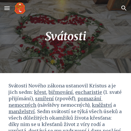
Skip to main content
Skip to navigation
Svátosti
Svátosti Nového zákona ustanovil Kristus a je 
jich sedm: 
křest
, 
biřmování
, 
eucharistie
 (1. svaté 
přijímání), 
smíření
 (zpověď), 
pomazání 
nemocných
 (návštěvy nemocných), 
kněžství
 a 
manželství
. Sedm svátostí se týká všech úseků a 
všech důležitých okamžiků života křesťana: 
díky nim se u křesťanů život z víry rodí a 
vzrůstá, dostává se mu uzdravení i daru poslání. 