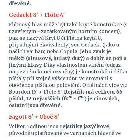
dřevěné.
Gedackt 8' + Flöte 4'
Flétnový hlas může být také kryté konstrukce (s 
uzavřeným - zazátkovaným horním koncem), 
pak se nazývá Kryt 8 či Flétna krytá 8, 
případnými ekvivalenty jsou Gedackt (jako u 
našich varhan) nebo Copula. 
Jeho zvuk je 
měkčí (sinusový, kulatý, dutý) a dobře se pojí s 
jinými hlasy.
 Díky vlastnostem vlnění (odraz 
na pevném konci ozvučny) je konstrukční délka 
píšťaly při stejné výšce tónu ve srovnání s 
otevřenou píšťalou poloviční. O flétnách více viz 
Bourdon 16' + Flöte 8'.
 Rejstřík má celkem 66 
píšťal, 12 nejvyšších (f#''' - f'''') je cínových, 
ostatní jsou dřevěné.
Fagott 8' + Oboë 8'
Velkou rodinou jsou 
rejstříky jazýčkové
, 
původně uplatňované ve varhanách hlavně ve 