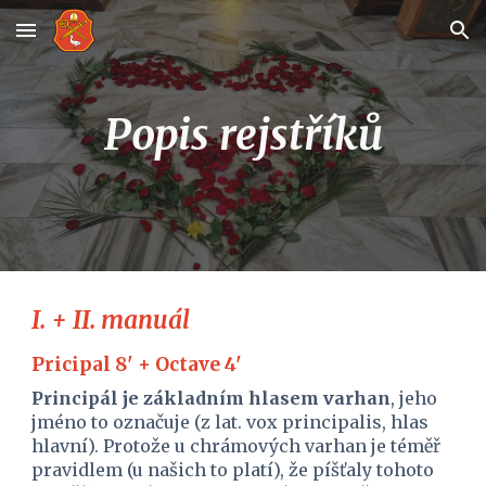
Skip to main content
Skip to navigation
Popis rejstříků
I. + II. manuál 
Pricipal 8' + Octave 4'
Principál je základním hlasem varhan
, jeho 
jméno to označuje (z lat. vox principalis, hlas 
hlavní). Protože u chrámových varhan je téměř 
pravidlem (u našich to platí), že píšťaly tohoto 