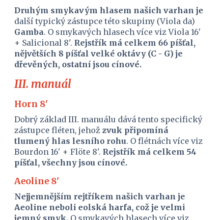
Druhým smykavým hlasem našich varhan je 
další typický zástupce této skupiny (Viola da) 
Gamba
. O smykavých hlasech více viz Viola 16' 
+ Salicional 8'. 
Rejstřík má celkem 66 píšťal, 
nějvětších 8 píšťal velké oktávy (C - G) je 
dřevěných, ostatní jsou cínové.
III. manuál
Horn 8'
Dobrý základ III. manuálu dává tento specifický 
zástupce fléten, jehož 
zvuk připomíná 
tlumený hlas lesního rohu
. O flétnách více viz 
Bourdon 16' + Flöte 8'. 
Rejstřík má celkem 54 
píšťal, všechny jsou cínové.
Aeoline 8'
Nejjemnějším rejtříkem našich varhan je 
Aeoline neboli eolská harfa, což je velmi 
jemný smyk. 
O smykavých hlasech více viz 