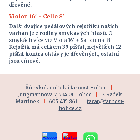
dřevěné.
Violon 16' + Cello 8'
Další dvojice pedálových rejstříků našich 
varhan je z rodiny smykavých hlasů. 
O 
smykách více viz Viola 16' + Salicional 8'. 
Rejstřík má celkem 39 píšťal, největších 12 
píšťal kontra oktávy je dřevěných, ostatní 
jsou cínové.
Římskokatolická farnost Holice
|
Jungmannova 7, 534 01 Holice
|
P. Radek
Martinek
|
605 435 861
|
farar@farnost-
holice.cz