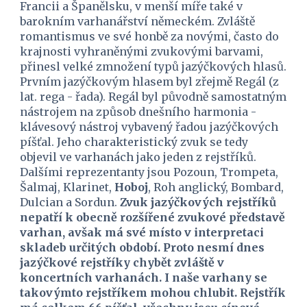
Francii a Španělsku, v menší míře také v 
barokním varhanářství německém. Zvláště 
romantismus ve své honbě za novými, často do 
krajnosti vyhraněnými zvukovými barvami, 
přinesl velké zmnožení typů jazýčkových hlasů. 
Prvním jazýčkovým hlasem byl zřejmě Regál (z 
lat. rega - řada). Regál byl původně samostatným 
nástrojem na způsob dnešního harmonia - 
klávesový nástroj vybavený řadou jazýčkových 
píšťal. Jeho charakteristický zvuk se tedy 
objevil ve varhanách jako jeden z rejstříků. 
Dalšími reprezentanty jsou Pozoun, Trompeta, 
Šalmaj, Klarinet, 
Hoboj
, Roh anglický, Bombard, 
Dulcian a Sordun. 
Zvuk jazýčkových rejstříků 
nepatří k obecně rozšířené zvukové představě 
varhan, avšak má své místo v interpretaci 
skladeb určitých období. Proto nesmí dnes 
jazýčkové rejstříky chybět zvláště v 
koncertních varhanách. I naše varhany se 
takovýmto rejstříkem mohou chlubit. Rejstřík 