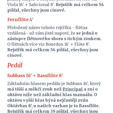
Viola 16' + Salicional 8'. 
Rejstřík má celkem 54 
píšťal, všechny jsou cínové.
Fernflöte 4'
Přeložený název tohoto rejtříku - flétna 
vzdálená - už vám jistě napoví, že 
se jedná o 
zástupce flétnového sboru s tichým zvukem
. 
O flétnách více viz Bourdon 16' + Flöte 8'. 
Rejstřík má celkem 54 píšťal, všechny jsou 
cínové.
Pedál
Subbass 16' + Bassflöte 8'
Základním hlasem pedálu je Subbass 16', který 
má tišší a měkčí zvuk než 
Principal
 a zní o 
oktávu níže než základní hlas manuálu. O 
oktávu vyšší hlas bývá nejčastěji zván 
Oktávbas 8', u našich varhan je to Bassflöte. 
Rejstřík má celkem 39 píšťal, všechny jsou 