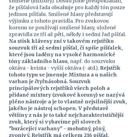
smíšené (mixtury). Dosud jsme předpokládali, 
že píšťalová řada obsahuje pro každý tón pouze 
jedinou píšťalu. Smíšené hlasy představují 
výjimku z tohoto pravidla. Pro zvukovou 
korunu se používají smíšené hlasy, složené 
zpravidla ze tří až pěti, někdy i sedmi řad píšťal. 
Na stisk klávesy zní v takovém rejstříku 
souzvuk tří až sedmi píšťal, či spíše píšťalek, 
které jsou laděny na vysoké harmonické 
tóny základního hlasu
, např. do souzvuku 
oktáva - kvinta - vyšší oktáva (- atd.). 
Rejstřík 
tohoto typu se jmenuje Mixtura a u našich 
varhan je čtyřnásobná. Souzvuk 
principálových rejstříků všech poloh a 
přidané mixtury (zvukové koruny) se nazývá 
pléno nástroje a je to vlastně nejsilnější zvuk, 
jakého je nástroj schopen. V představě 
většiny z nás je to také nejcharakterističtější 
zvuk, který si vybavíme při slovech 
"burácející varhany" - mohutný, plný, 
zvonivý. Rejstřík má celkem 216 píšťal, 