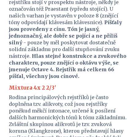
rejstříku stojí v prospektu nástroje, někdy je 
označován též Praestant (vpředu stojící). U 
našich varhan je vystavěn v poloze 8 (znějící 
tóny odpovídají klávesám klávesnice). 
Píšťaly 
jsou provedeny z cínu. Tón je jasný, 
jednoznačný, ale dobře se pojící a ne příliš 
silný
 - pouze by měl poskytovat dostatečně 
solidní základnu pro další stupňování zvuku 
nástroje. 
Hlas stejné konstrukce a zvukového 
charakteru, pouze znějící o oktávu výše, se 
jmenuje Octave 4. Rejstřík má celkem 66 
píšťal, všechny jsou cínové.
Mixtura 4x 2 2/3'
Rodina principálových rejstříků je často 
doplněna tzv. alikvoty, což jsou rejstříky 
poněkud měkčí intonace, určené k posílení 
dalších harmonických tónů k tónu základnímu. 
Zvláštní skupinou alikvotů je tzv. zvuková 
koruna (Klangkrone), kterou představují hlasy 