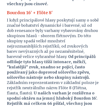
všechny jsou cínové.
Bourdon 16' + Flöte 8'
I když principálové hlasy poskytují samy o sobě 
značné bohatství dynamické i barevné, už od 
dob renesance byly varhany vybavovány druhou 
skupinou hlasů - sborem flétnovým. Do této 
skupiny spadá velké množství 
nejrozmanitějších rejstříků, od zvukových 
barev nevýrazných až po nezaměnitelné, 
barevně velice vyhraněné hlasy. 
Od principálů 
odlišuje tyto hlasy tišší intonace, měkčí, 
"kulatější" zvuk, snadno se pojící, často 
používaný jako doprovod sólového zpěvu, 
sólového nástroje nebo skupiny nástrojů.
Základním reprezentantem v základní poloze je 
rejstřík neutrálního názvu Flöte 8 (Flétna, 
flauta, flauto). 
U našich varhan je rozšířena o 
spodní oktávu na jemný hluboký Bourdon 16'. 
Rejstřík má celkem 66 píšťal, všechny jsou 