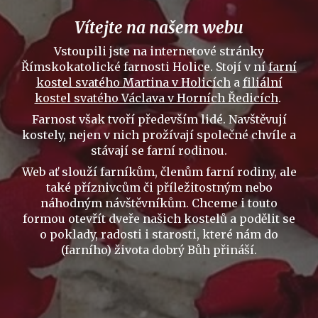
Vítejte na našem webu
Vstoupili jste na internetové stránky
Římskokatolické farnosti Holice. Stojí v ní
farní
kostel svatého Martina v Holicích
a
filiální
kostel svatého Václava v Horních Ředicích
.
Farnost však tvoří především lidé. Navštěvují
kostely, nejen v nich
prožívají
společné chvíle a
stávají se farní rodinou.
Web ať slouží farníkům, členům farní rodiny, ale
také příznivcům či příležitostným nebo
náhodným návštěvníkům. Chceme i touto
formou otevřít dveře našich kostelů a podělit se
o poklady, radosti i starosti, které nám do
(farního) života dobrý Bůh přináší.