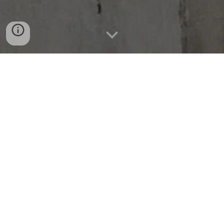
Chystáme
Farní tábor Verměřovice
18. 7. - 25. 7. 2026
Sbírka na zvony